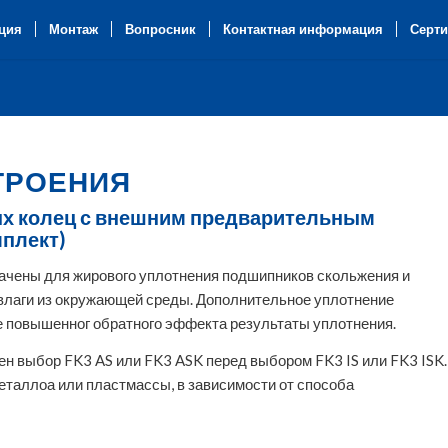
ция
Монтаж
Вопросник
Контактная информация
Серти
ТРОЕНИЯ
х колец с внешним предварительным
мплект)
ачены для жирового уплотнения подшипников скольжения и
 влаги из окружающей среды. Дополнительное уплотнение
те повышенног обратного эффекта результаты уплотнения.
ен выбор FK3 AS или FK3 ASK перед выбором FK3 IS или FK3 ISK.
металлоа или пластмассы, в зависимости от способа