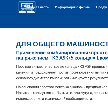
Вводная часть
Информация о фирме
Продук
ДЛЯ ОБЩЕГО МАШИНОС
Применение комбинированныхпросты
напряжением FK3 ASК (5 кольца = 1 ко
Простые витые лепестковые кольца FK3 ASК предназн
качения, и предохраняет против проникновения пыли и
основного диаметра канавки оптимизирует в результа
На основании простого монтажа в канавки предпочтиел
Носитель кольца может быть из стали, чугуна, легких 
использования и технической необходимости.