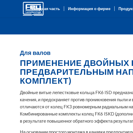
Вводная часть
Информация о фирме
Продук
Для валов
ПРИМЕНЕНИЕ ДВОЙНЫХ К
ПРЕДВАРИТЕЛЬНЫМ НАПР
КОМПЛЕКТ)
Двойные витые лепестковые кольца FK6 ISD предназн
качения, и предохраняет против проникновения пыли и
отличаются от колец FK3 ровномерным радиальным на
Комбинированные комплекты колец FK6 ISKD (дополни
в результате повышенног обратного эффекта результа
На основании простого монтажа в канавки предпочтие