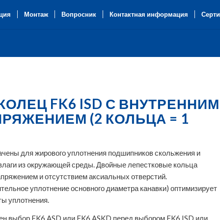
ция
Монтаж
Вопросник
Контактная информация
Серти
ОЛЕЦ FK6 ISD С ВНУТРЕННИМ
ЯЖЕНИЕМ (2 КОЛЬЦА = 1
ачены для жирового уплотнения подшипников скольжения и
 влаги из окружающей среды. Двойные лепестковые кольца
пряжением и отсутствием аксиальных отверстий.
тельное уплотнение основного диаметра канавки) оптимизирует
ты уплотнения.
лен выбор FK6 ASD или FK6 ASKD перед выбором FK6 ISD или