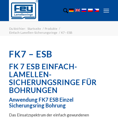
Du bist hier:
Startseite
/
Produkte
/
Einfach-Lamellen-Sicherungsringe
/
K7 – ESB
FK7 – ESB
FK 7 ESB EINFACH-
LAMELLEN-
SICHERUNGSRINGE FÜR
BOHRUNGEN
Anwendung FK7 ESB Einzel
Sicherungsring Bohrung
Das Einsatzspektrum der einfach gewundenen